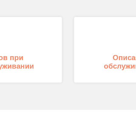
ов при
Описа
уживании
обслужив