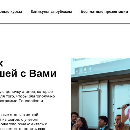
овые курсы
Каникулы за рубежом
Бесплатные презентации
х
шей с Вами
ю цепочку этапов, которые
ля того, чтобы благополучно
рограмме Foundation и
вные этапы в четкой
 из шагов, с учетом
пошагово ознакомитесь с
 вы сможете понять всю