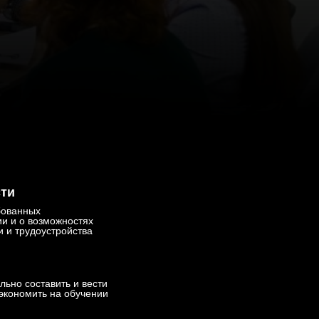
сти
бованных
и и о возможностях
 и трудоустройства
льно составить и вести
сэкономить на обучении