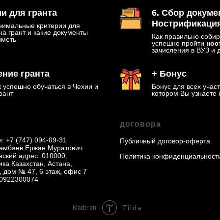
ии для гранта
6. Сбор докуме
Нострификаци
нимальные критерии для
на грант и какие документы
Как правильно собир
иметь
успешно пройти
нос
зачисления в ВУЗ и 
ение гранта
+ Бонус
 успешно обучаться в Чехии и
Бонус для всех учас
рант
котором Вы узнаете 
договора
н:
+7 (747) 094-09-3
1
Публичный договор-оферта
мбаев Ержан Муратович
ский адрес: 010000,
Политика конфиденциальност
ка Казахстан, Астана,
, дом № 47, 6 этаж, офис 7
0922300074
Tilda
Made on