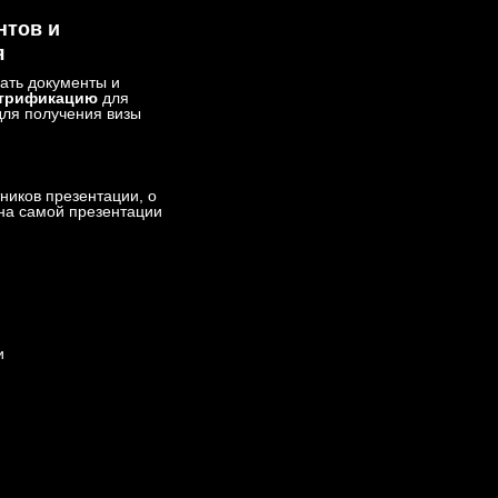
нтов и
я
ать документы и
трификацию
для
для получения визы
тников презентации, о
на самой презентации
и