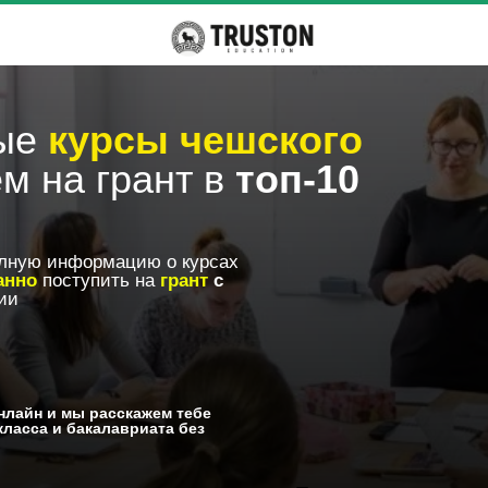
вые
курсы чешского
м на грант в
топ-10
лную информацию о курсах
анно
поступить на
грант
с
ии
нлайн и мы расскажем тебе
класса и бакалавриата без