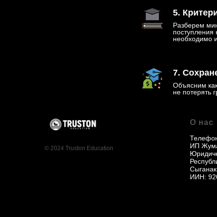
5. Критер
Разберем ми
поступления 
необходимо 
7. Сохран
Объясним как
не потерять г
О нас
Телефо
ИП Жума
© 2024 Truston Education
Юридиче
Республи
Сыганак
ИИН: 92