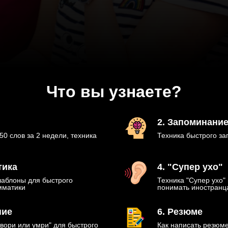
Что вы узнаете?
2. Запоминани
50 слов за 2 недели, техника
Техника быстрого з
тика
4. "Супер ухо"
шаблоны для быстрого
Техника "Супер ухо"
мматики
понимать иностранца
ние
6. Резюме
овори или умри" для быстрого
Как написать резюм