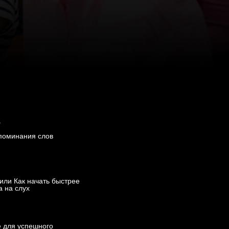
е
апоминания слов
 или Как начать быстрее
 на слух
е для успешного