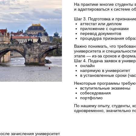
На практике многие студенты 
и адаптироваться к системе о
Шаг 3. Подготовка и признани
аттестат или диплом
приложение с оценками
перевод документов
процедура признания обра
Важно понимать, что требован
университета и специальности
этапе — из-за сроков и форм
Шаг 4. Подача заявок в униве
онлайн
напрямую в университет
в установленные сроки (час
Некоторые программы требую
вступительные экзамены
собеседования
портфолио
По нашему опыту, студенты, к
одновременно, значительно п
осле зачисления университет