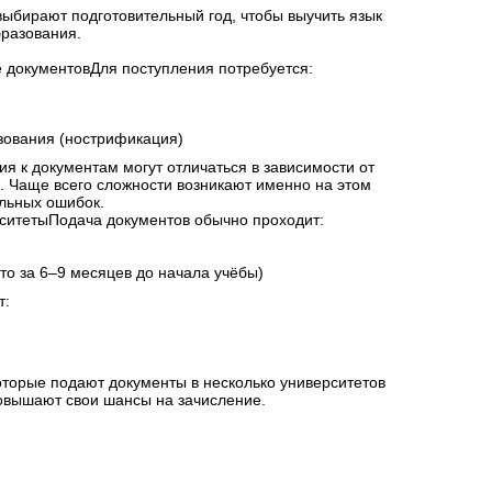
выбирают подготовительный год, чтобы выучить язык
бразования.
е документовДля поступления потребуется:
зования (нострификация)
ия к документам могут отличаться в зависимости от
. Чаще всего сложности возникают именно на этом
альных ошибок.
рситетыПодача документов обычно проходит:
то за 6–9 месяцев до начала учёбы)
т:
оторые подают документы в несколько университетов
овышают свои шансы на зачисление.