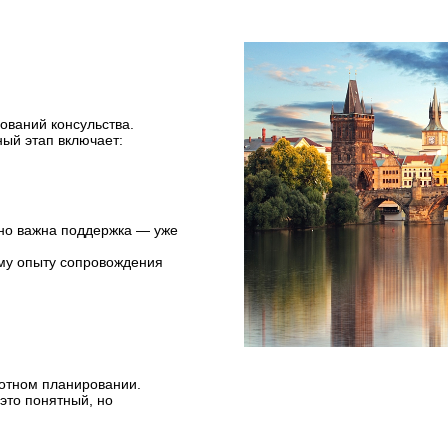
бований консульства.
ный этап включает:
нно важна поддержка — уже
му опыту сопровождения
мотном планировании.
это понятный, но