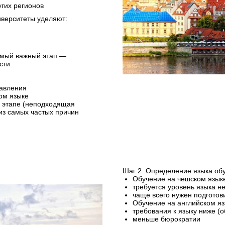
угих регионов
иверситеты уделяют:
амый важный этап —
сти.
равления
ом языке
 этапе (неподходящая
из самых частых причин
Шаг 2. Определение языка об
Обучение на чешском языке
требуется уровень языка н
чаще всего нужен подготов
Обучение на английском я
требования к языку ниже (
меньше бюрократии