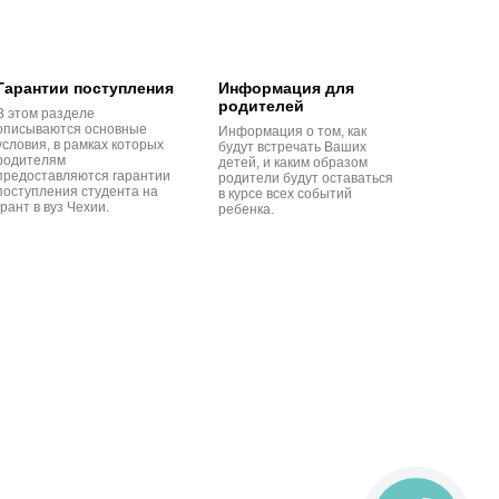
Гарантии поступления
Информация для
родителей
В этом разделе
описываются основные
Информация о том, как
условия, в рамках которых
будут встречать Ваших
родителям
детей, и каким образом
предоставляются гарантии
родители будут оставаться
поступления студента на
в курсе всех событий
грант в вуз Чехии.
ребенка.