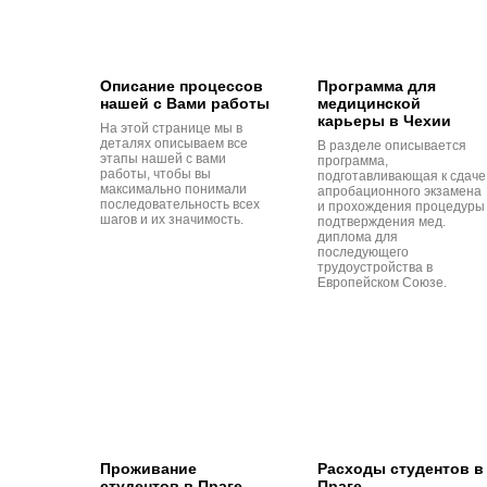
Описание процессов
Программа для
нашей с Вами работы
медицинской
карьеры в Чехии
На этой странице мы в
деталях описываем все
В разделе описывается
этапы нашей с вами
программа,
работы, чтобы вы
подготавливающая к сдаче
максимально понимали
апробационного экзамена
последовательность всех
и прохождения процедуры
шагов и их значимость.
подтверждения мед.
диплома для
последующего
трудоустройства в
Европейском Союзе.
Проживание
Расходы студентов в
студентов в Праге
Праге