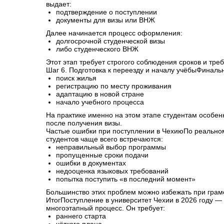
выдает:
подтверждение о поступлении
документы для визы или ВНЖ
Далее начинается процесс оформления:
долгосрочной студенческой визы
либо студенческого ВНЖ
Этот этап требует строгого соблюдения сроков и тре
Шаг 6. Подготовка к переезду и началу учёбыФиналь
поиск жилья
регистрацию по месту проживания
адаптацию в новой стране
начало учебного процесса
На практике именно на этом этапе студентам особе
после получения визы.
Частые ошибки при поступлении в ЧехиюПо реально
студентов чаще всего встречаются:
неправильный выбор программы
пропущенные сроки подачи
ошибки в документах
недооценка языковых требований
попытка поступить «в последний момент»
Большинство этих проблем можно избежать при гра
ИтогПоступление в университет Чехии в 2026 году — 
многоэтапный процесс. Он требует:
раннего старта