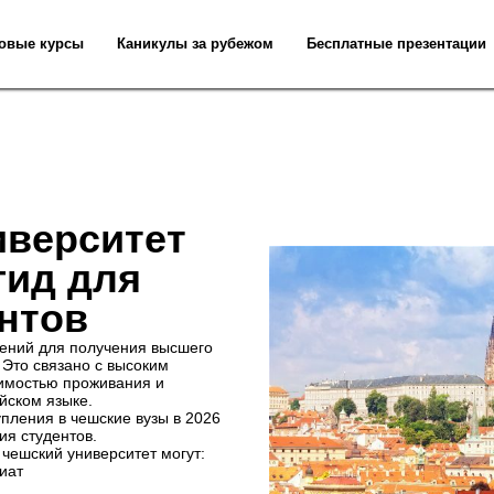
овые курсы
Каникулы за рубежом
Бесплатные презентации
иверситет
гид для
нтов
лений для получения высшего
 Это связано с высоким
оимостью проживания и
ийском языке.
пления в чешские вузы в 2026
ия студентов.
 чешский университет могут:
иат