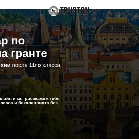
р по
на гранте
ехии
после
11го
класса,
а
"
лайн и мы расскажем тебе
класса и бакалавриата без