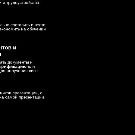
 и трудоустройства
льно составить и вести
сэкономить на обучении
нтов и
я
ать документы и
трификацию
для
для получения визы
тников презентации, о
на самой презентации