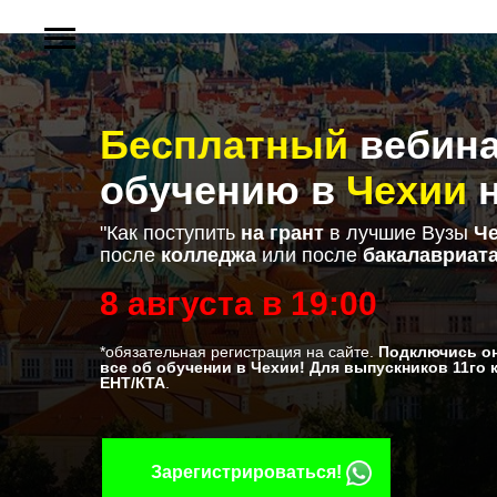
Бесплатный
вебина
обучению в
Чехии
"Как поступить
на грант
в лучшие Вузы
Ч
после
колледжа
или после
бакалавриат
8 августа в 19:00
*обязательная регистрация на сайте.
Подключись он
все об обучении в Чехии! Для выпускников 11го 
ЕНТ/КТА
.
Зарегистрироваться!