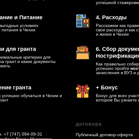
успешной стажеровки
ание и Питание
4. Расходы
выгодных условиях
Расскажем как прави
 питания в Чехии
свои расходы и как 
и жизни в Чехии
ии для гранта
6. Сбор докуме
Нострификаци
нимальные критерии для
на грант и какие документы
Как правильно собир
иметь
успешно пройти
нос
зачисления в ВУЗ и 
ение гранта
+ Бонус
 успешно обучаться в Чехии и
Бонус для всех учас
рант
котором Вы узнаете 
договора
н:
+7 (747) 094-09-3
1
Публичный договор-оферта