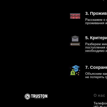
3. Прожив
Расскажем о 
проживания и
5. Критер
Разберем ми
поступления 
необходимо 
7. Сохран
Объясним как
не потерять г
О нас
Телефо