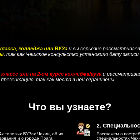
класса, колледжа или ВУЗа
и вы серьезно рассматривает
зы
, так как Чешское консульство установило дату записи 
 классе или на 2-ом курсе колледжа/вуза
и рассматривае
 презентацию, так как места в ней ограничены.
Что вы узнаете?
2. Специально
4х топовых ВУЗах Чехии, об их
Расскажем о востре
зования и о городе Прага
специальностях Чехи