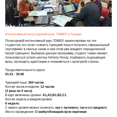
Интенсивный полугодовой курс ТОМЕР в Турции
Полугодовой интенсивный курс ТОМЕР, ориентирован на тех
студентов, кто хочет освоить турецкий язык и получить официальный
сертификат в сжатые сроки и при этом уже владеет определенной
базой турецкого. Выбирая данную программу, студент также сможет
пользоваться услуги центра Hirmizy Group, подбирать подходящие
вузы, проходить адаптацию и знакомиться с культурой страны.
Продолжительность курса:
01.01 - 30.06
Турецкий язык:
3
60 часов
Кол-во часов в неделю:
12 часов
(
3 раза по 4 часа)
В курс включены уровни:
А1,А2,В1,В2,С1
Кол-во недель в каждом уровне:
6 недель
С какого уровня можно начинать:
как с нулевого, так и со среднего
Место проведения:
Стамбул/Анкара/в вузе-партнере